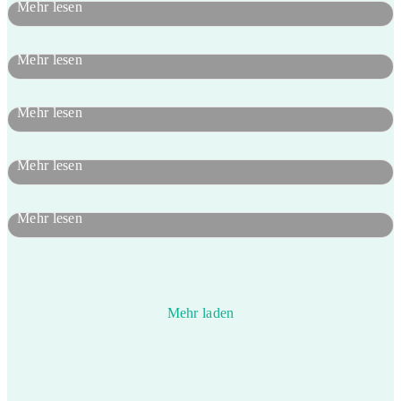
Mehr lesen
about Upcycling statt Wegwerfen
Die zauberhafte Welt der Feen
Mehr lesen
about Die zauberhafte Welt der Feen
Wie entsteht Papier?
Mehr lesen
about Wie entsteht Papier?
Fleißige Bienen
Mehr lesen
about Fleißige Bienen
Waldzauber – Entdeckungsreise
Mehr lesen
about Waldzauber – Entdeckungsreise
Mehr laden