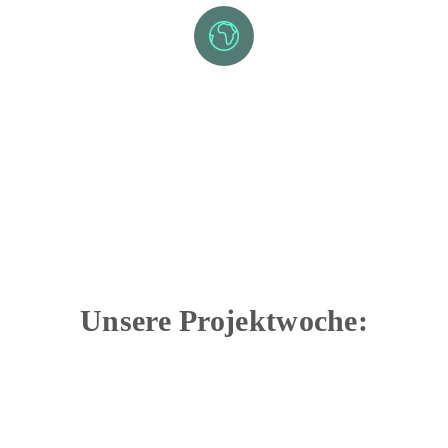
Gemeinsam für Umwelt und Klima –
Unsere Zukunft liegt uns am Herzen
Projektwoche zum Thema "Mission Erde" vom
12.05. – 16.05.2025
Unsere Projektwoche: