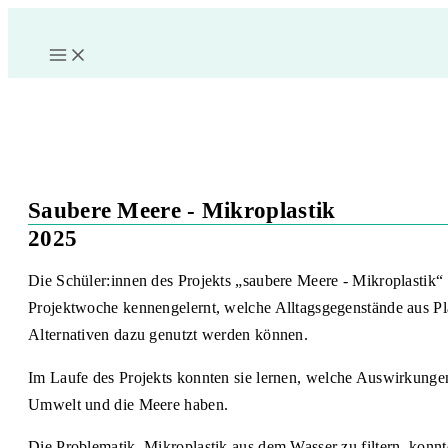
Zum
Inhalt
springen
Saubere Meere - Mikroplastik
2025
Die Schüler:innen des Projekts „saubere Meere - Mikroplastik
Projektwoche kennengelernt, welche Alltagsgegenstände aus Pl
Alternativen dazu genutzt werden können.
Im Laufe des Projekts konnten sie lernen, welche Auswirkungen
Umwelt und die Meere haben.
Die Problematik, Mikroplastik aus dem Wasser zu filtern, konn