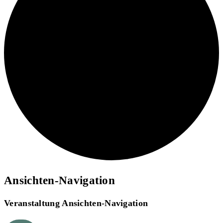
Ansichten-Navigation
Veranstaltungen
für
Veranstaltung Ansichten-Navigation
April
28,